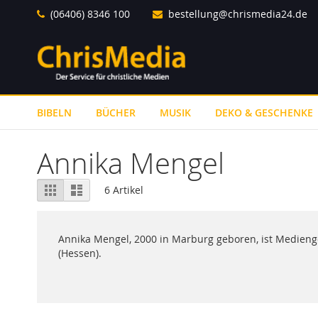
Direkt
(06406) 8346 100
bestellung@chrismedia24.de
zum
Inhalt
BIBELN
BÜCHER
MUSIK
DEKO & GESCHENKE
Annika Mengel
Ansicht
Raster
Liste
6
Artikel
als
Annika Mengel, 2000 in Marburg geboren, ist Mediengest
(Hessen).