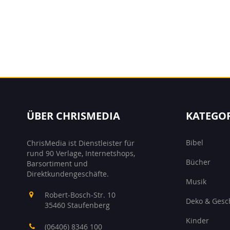
ÜBER CHRISMEDIA
KATEGO
Bibel
ChrisMedia ist Dienstleister für
rund 90 Verlage, Internetshops,
Bücher
Barsortiment und
Direktkundengeschäfte.
Musik
Robert-Bosch-Str. 10
Deko & Gesc
35460 Staufenberg
Kinder
(06406) 8346 100