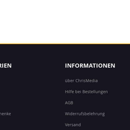
RIEN
INFORMATIONEN
über ChrisMedia
Hilfe bei Bestellungen
AGB
henke
Widerrufsbelehrung
Versand