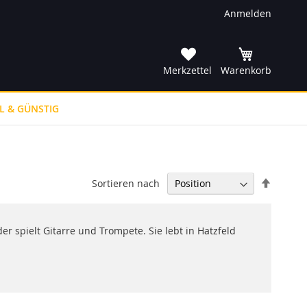
Anmelden
he
Merkzettel
Warenkorb
L & GÜNSTIG
In
Sortieren nach
absteig
Reihenf
er spielt Gitarre und Trompete. Sie lebt in Hatzfeld