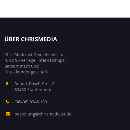
ÜBER CHRISMEDIA
ChrisMedia ist Dienstleister für
rund 90 Verlage, Internetshops,
Barsortiment und
Direktkundengeschäfte.
Robert-Bosch-Str. 10
35460 Staufenberg
(06406) 8346 100
bestellung@chrismedia24.de