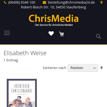
Direkt
(06406) 8346 100
bestellung@chrismedia24.de
zum
Robert-Bosch-Str. 10, 34650 Staufenberg
Inhalt
Warenkorb
S
Elisabeth Weise
1
Eintrag
In
Sortieren nach
ab
Re