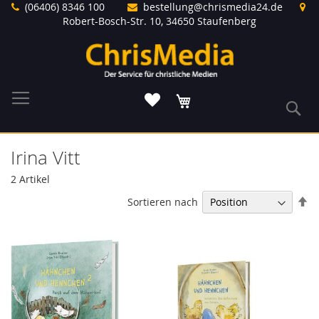
Direkt
(06406) 8346 100
bestellung@chrismedia24.de
zum
Robert-Bosch-Str. 10, 34650 Staufenberg
Inhalt
Warenkorb
S
Irina Vitt
2
Artikel
In
Sortieren nach
ab
Re