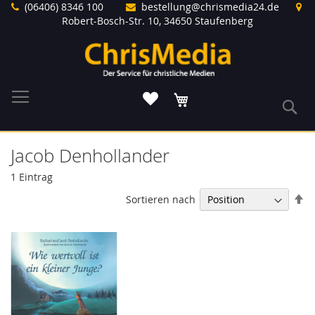
Direkt
(06406) 8346 100
bestellung@chrismedia24.de
zum
Robert-Bosch-Str. 10, 34650 Staufenberg
Inhalt
Warenkorb
S
Jacob Denhollander
1
Eintrag
In
Sortieren nach
ab
Re