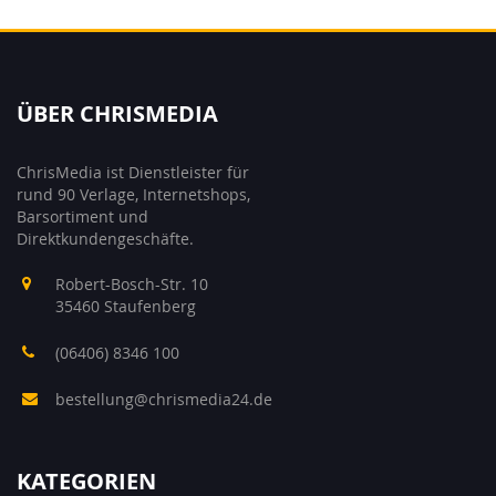
ÜBER CHRISMEDIA
ChrisMedia ist Dienstleister für
rund 90 Verlage, Internetshops,
Barsortiment und
Direktkundengeschäfte.
Robert-Bosch-Str. 10
35460 Staufenberg
(06406) 8346 100
bestellung@chrismedia24.de
KATEGORIEN