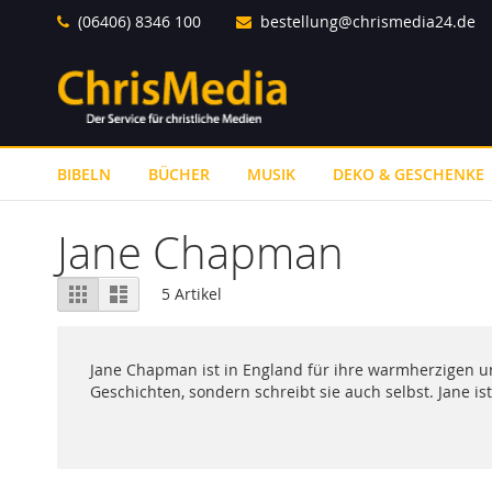
Direkt
(06406) 8346 100
bestellung@chrismedia24.de
zum
Inhalt
BIBELN
BÜCHER
MUSIK
DEKO & GESCHENKE
Jane Chapman
Ansicht
Raster
Liste
5
Artikel
als
Jane Chapman ist in England für ihre warmherzigen und
Geschichten, sondern schreibt sie auch selbst. Jane is