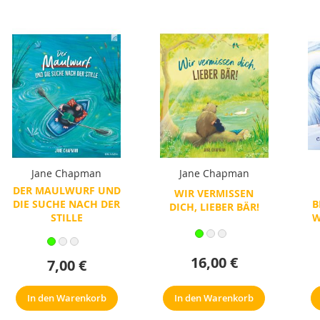
Jane Chapman
Jane Chapman
DER MAULWURF UND
WIR VERMISSEN
DIE SUCHE NACH DER
B
DICH, LIEBER BÄR!
STILLE
W
16,00 €
7,00 €
In den Warenkorb
In den Warenkorb