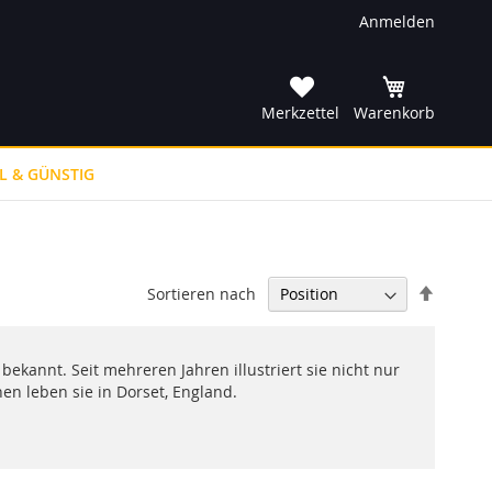
Anmelden
he
Merkzettel
Warenkorb
L & GÜNSTIG
In
Sortieren nach
absteig
Reihenf
kannt. Seit mehreren Jahren illustriert sie nicht nur
nen leben sie in Dorset, England.