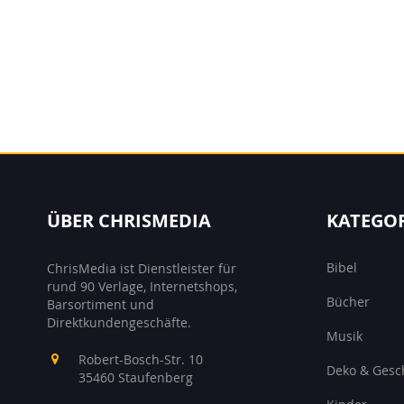
ÜBER CHRISMEDIA
KATEGO
Bibel
ChrisMedia ist Dienstleister für
rund 90 Verlage, Internetshops,
Bücher
Barsortiment und
Direktkundengeschäfte.
Musik
Robert-Bosch-Str. 10
Deko & Gesc
35460 Staufenberg