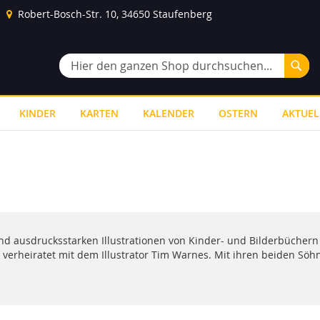
Robert-Bosch-Str. 10, 34650 Staufenberg
Suc
Suche
KINDER
KARTEN
KALENDER
OSTERN
AKTUEL
 ausdrucksstarken Illustrationen von Kinder- und Bilderbüchern be
t verheiratet mit dem Illustrator Tim Warnes. Mit ihren beiden Söh