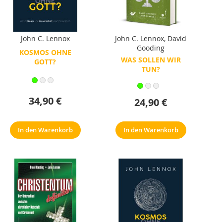
John C. Lennox
John C. Lennox
,
David
Gooding
KOSMOS OHNE
WAS SOLLEN WIR
GOTT?
TUN?
34,90 €
24,90 €
In den Warenkorb
In den Warenkorb