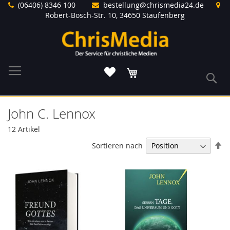
Direkt
(06406) 8346 100
bestellung@chrismedia24.de
zum
Robert-Bosch-Str. 10, 34650 Staufenberg
Inhalt
Warenkorb
S
John C. Lennox
12
Artikel
In
Sortieren nach
ab
Re