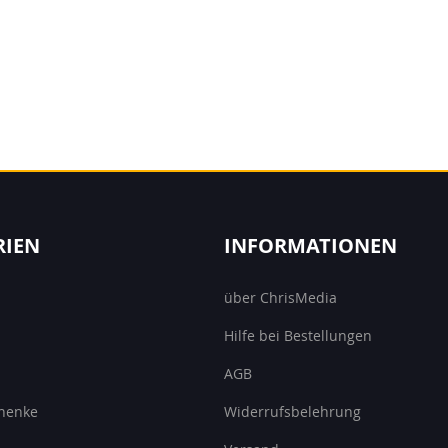
RIEN
INFORMATIONEN
über ChrisMedia
Hilfe bei Bestellungen
AGB
henke
Widerrufsbelehrung