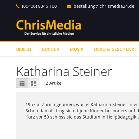
Direkt
(06406) 8346 100
bestellung@chrismedia24.de
zum
Inhalt
BIBELN
BÜCHER
MUSIK
DEKO & GESCHENKE
Katharina Steiner
Ansicht
Raster
Liste
2
Artikel
als
1957 in Zürich geboren, wuchs Katharina Steiner in e
Schon damals trug sie oft jene Kinder besonders auf d
Kurz vor 50 schloss sie das Studium in Heilpädagogik