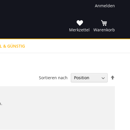
Anmelden
he
Merkzettel
Warenkorb
L & GÜNSTIG
In
Sortieren nach
absteig
Reihenf
n.