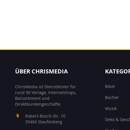
ÜBER CHRISMEDIA
KATEGO
Bibel
ChrisMedia ist Dienstleister für
rund 90 Verlage, Internetshops,
Bücher
Barsortiment und
Direktkundengeschäfte.
Musik
Robert-Bosch-Str. 10
Deko & Gesc
35460 Staufenberg