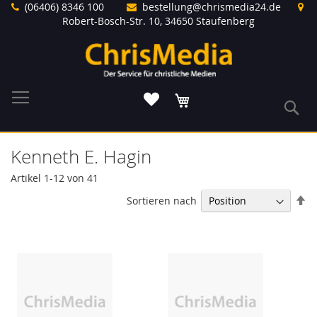
Direkt
(06406) 8346 100
bestellung@chrismedia24.de
zum
Robert-Bosch-Str. 10, 34650 Staufenberg
Inhalt
Warenkorb
S
Kenneth E. Hagin
Artikel
1
-
12
von
41
In
Sortieren nach
ab
Re