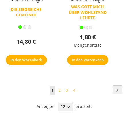
WAS GOTT MICH
DIE SIEGREICHE
ÜBER WOHLSTAND
GEMEINDE
LEHRTE
1,80 €
14,80 €
Mengenpreise
In den Warenkorb
In den Warenkorb
Seite
Seite
Weite
Sie
Seite
Seite
Seite
1
2
3
4
lesen
Anzeigen
pro Seite
gerade
Seite