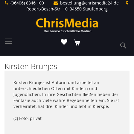
Direkt
(06406) 8346 100
bestellung@chrismedia24.de
zum
Robert-Bosch-Str. 10, 34650 Staufenberg
Inhalt
Warenkorb
S
Kirsten Brünjes
Kirsten Brünjes ist Autorin und arbeitet an
unterschiedlichen Orten mit Kindern und
Jugendlichen. In ihre Geschichten fließen neben der
Fantasie auch viele wahre Begebenheiten ein. Sie ist
verheiratet, hat drei Kinder und lebt in Kierspe.
(c) Foto: privat