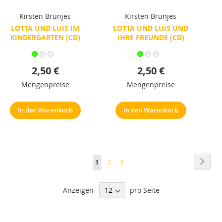
Kirsten Brünjes
Kirsten Brünjes
LOTTA UND LUIS IM
LOTTA UND LUIS UND
KINDERGARTEN (CD)
IHRE FREUNDE (CD)
2,50 €
2,50 €
Mengenpreise
Mengenpreise
In den Warenkorb
In den Warenkorb
Seite
Seite
Weite
Sie
Seite
Seite
1
2
3
lesen
Anzeigen
pro Seite
gerade
Seite