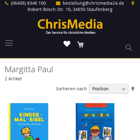
Direkt
(06406) 8346 100
bestellung@chrismedia24.de
zum
Robert-Bosch-Str. 10, 34650 Staufenberg
Inhalt
Warenkorb
S
Margitta Paul
2
Artikel
In
Sortieren nach
ab
Re