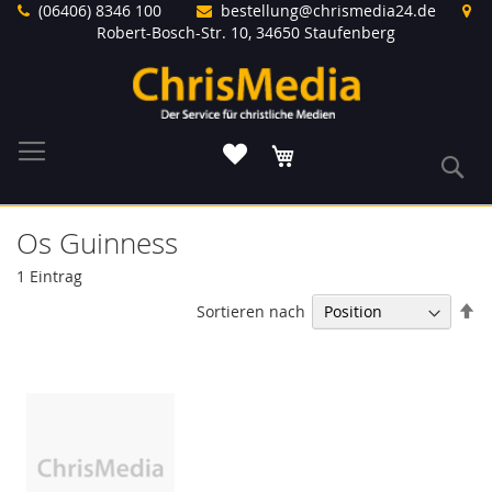
Direkt
(06406) 8346 100
bestellung@chrismedia24.de
zum
Robert-Bosch-Str. 10, 34650 Staufenberg
Inhalt
Warenkorb
S
Os Guinness
1
Eintrag
In
Sortieren nach
ab
Re