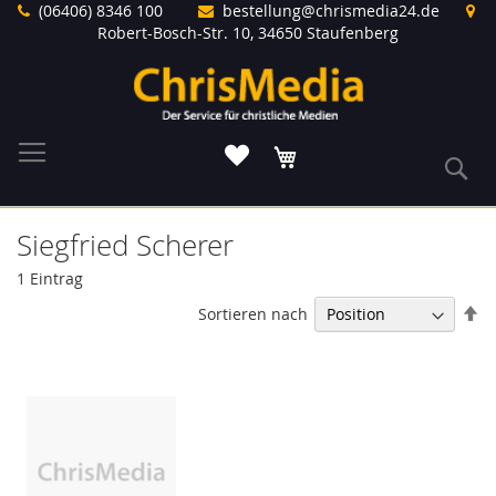
Direkt
(06406) 8346 100
bestellung@chrismedia24.de
zum
Robert-Bosch-Str. 10, 34650 Staufenberg
Inhalt
Warenkorb
S
Siegfried Scherer
1
Eintrag
In
Sortieren nach
ab
Re