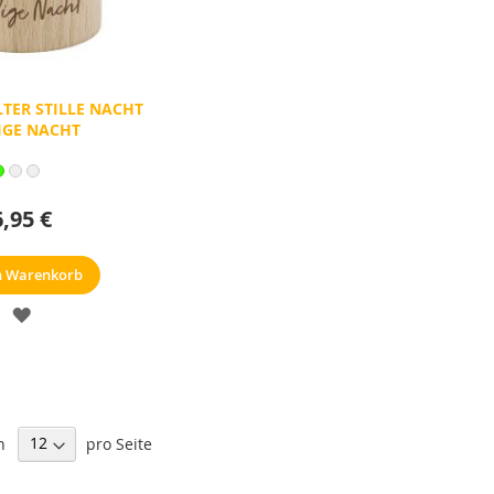
TER STILLE NACHT
IGE NACHT
6,95 €
n Warenkorb
MERKZETTEL
n
pro Seite