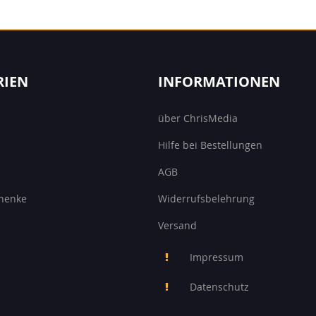
RIEN
INFORMATIONEN
über ChrisMedia
Hilfe bei Bestellungen
AGB
henke
Widerrufsbelehrung
Versand
Impressum
Datenschutz