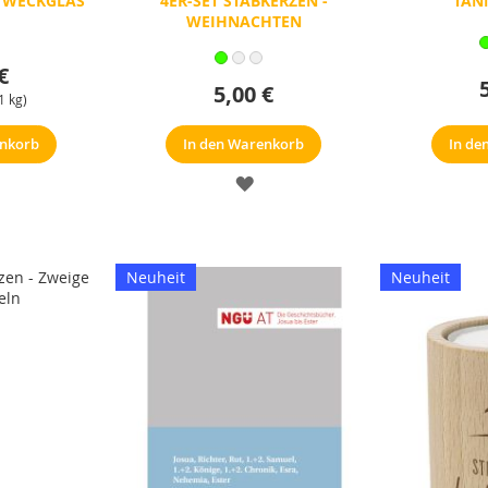
4ER-SET STABKERZEN -
TAN
 WECKGLAS
WEIHNACHTEN
€
5,00 €
1 kg)
enkorb
In den Warenkorb
In de
ERKZETTEL
MERKZETTEL
Neuheit
Neuheit