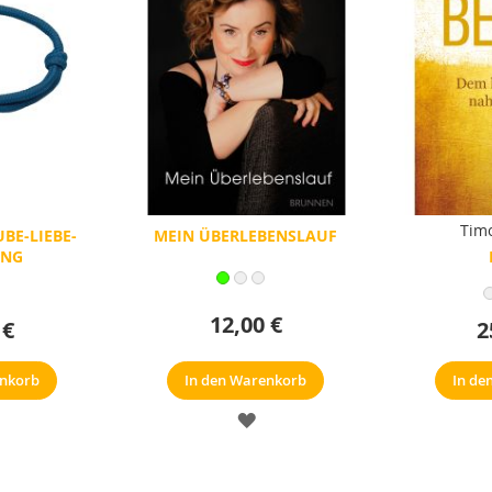
Timo
BE-LIEBE-
MEIN ÜBERLEBENSLAUF
UNG
12,00 €
 €
2
enkorb
In den Warenkorb
In de
ERKZETTEL
MERKZETTEL