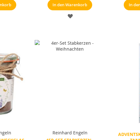
enkorb
In den Warenkorb
In de
ERKZETTEL
MERKZETTEL
ngeln
Reinhard Engeln
ADVENTS