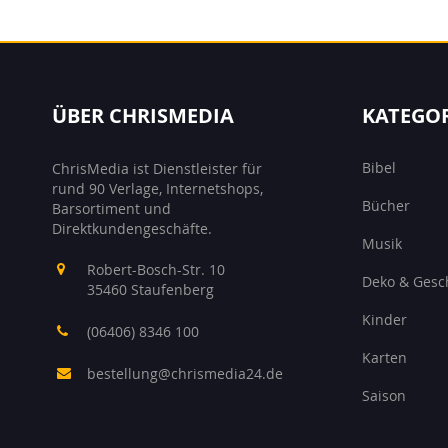
ÜBER CHRISMEDIA
KATEGO
Bibel
ChrisMedia ist Dienstleister für
rund 90 Verlage, Internetshops,
Bücher
Barsortiment und
Direktkundengeschäfte.
Musik
Robert-Bosch-Str. 10
Deko & Gesc
35460 Staufenberg
Kinder
(06406) 8346 100
Karten
bestellung@chrismedia24.de
Saison