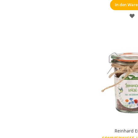
In den War
M
Reinhard E