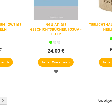
ZEN - ZWEIGE
NGÜ AT: DIE
TEELICHTHAL
ELN
GESCHICHTSBÜCHER: JOSUA -
HEIL
ESTER
€
24,00 €
enkorb
In den Warenkorb
In de
ERKZETTEL
MERKZETTEL
Anzeige
Seite
Weiter