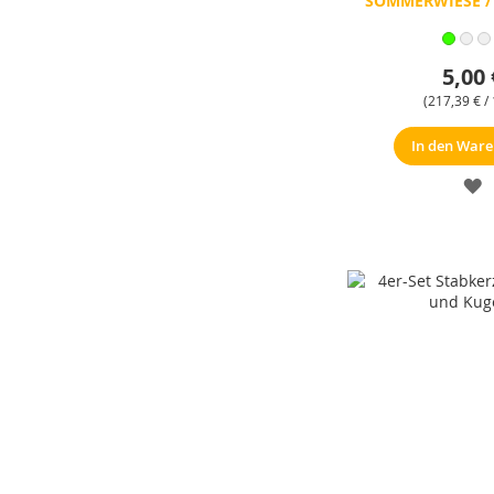
SOMMERWIESE /
5,00 
(
217,39 €
/ 
In den War
M