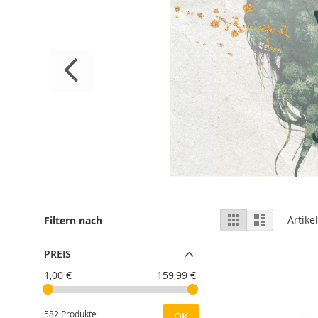
Ansicht
Raster
Liste
Artike
Filtern nach
als
PREIS
1,00 €
159,99 €
582 Produkte
OK