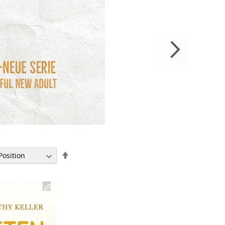
In
absteigender
Reihenfolge