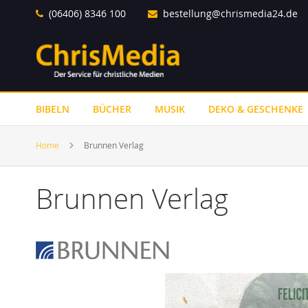
Direkt
(06406) 8346 100
bestellung@chrismedia24.de
zum
Inhalt
BIBELN
BÜCHER
MUSIK
DEKO & GESCHENKE
Home
Brunnen Verlag
Brunnen Verlag