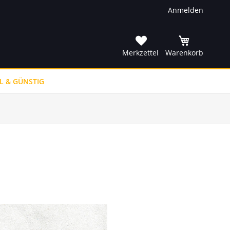
Anmelden
he
Merkzettel
Warenkorb
L & GÜNSTIG