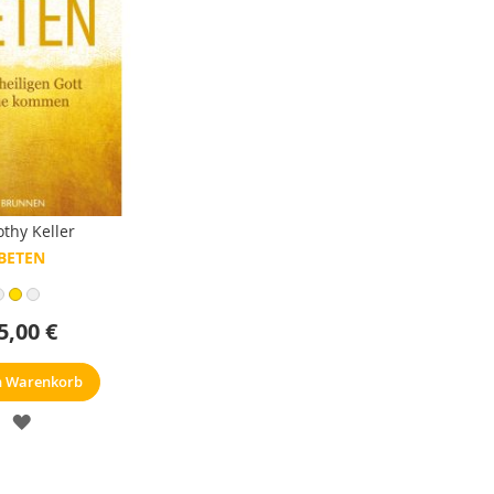
thy Keller
BETEN
5,00 €
n Warenkorb
MERKZETTEL