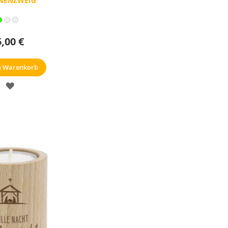
NENZWEIG
5,00 €
n Warenkorb
MERKZETTEL