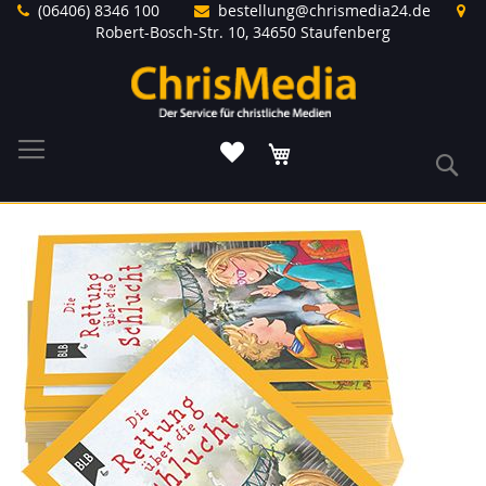
Direkt
(06406) 8346 100
bestellung@chrismedia24.de
zum
Robert-Bosch-Str. 10, 34650 Staufenberg
Inhalt
Warenkorb
S
Zum
Ende
der
Bildergalerie
springen