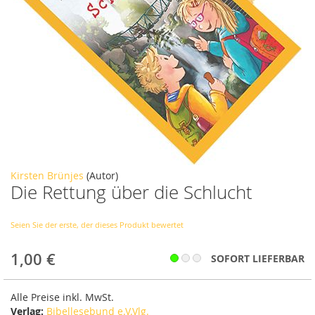
Zum
Kirsten Brünjes
(Autor)
Die Rettung über die Schlucht
Anfang
der
Bildergalerie
Seien Sie der erste, der dieses Produkt bewertet
springen
1,00 €
SOFORT LIEFERBAR
Alle Preise inkl. MwSt.
Verlag:
Bibellesebund e.V.Vlg.