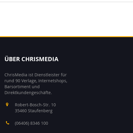
ÜBER CHRISMEDIA
ChrisMedia ist Dienstleister für
rund 90 Verlage, Internetshops,
Barsortiment und
Direktkundengeschäfte.
Robert-Bosch-Str. 10
35460 Staufenberg
(06406) 8346 100