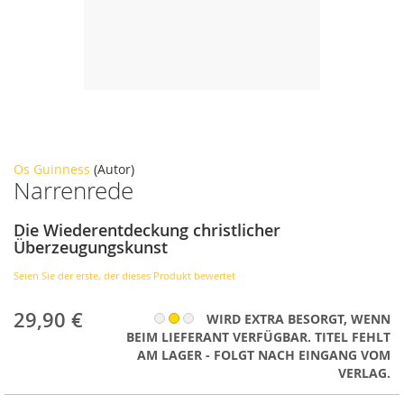
Zum
Os Guinness
(Autor)
Narrenrede
Anfang
der
Bildergalerie
Die Wiederentdeckung christlicher
springen
Überzeugungskunst
Seien Sie der erste, der dieses Produkt bewertet
29,90 €
WIRD EXTRA BESORGT, WENN
BEIM LIEFERANT VERFÜGBAR. TITEL FEHLT
AM LAGER - FOLGT NACH EINGANG VOM
VERLAG.