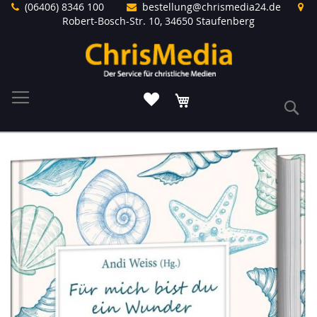
Direkt
(06406) 8346 100
bestellung@chrismedia24.de
zum
Robert-Bosch-Str. 10, 34650 Staufenberg
Inhalt
Warenkorb
S
Zum
Ende
der
Bildergalerie
springen