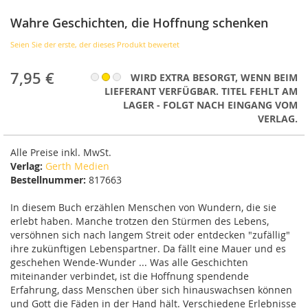
der
Bildergalerie
Wahre Geschichten, die Hoffnung schenken
springen
Seien Sie der erste, der dieses Produkt bewertet
7,95 €
WIRD EXTRA BESORGT, WENN BEIM
LIEFERANT VERFÜGBAR. TITEL FEHLT AM
LAGER - FOLGT NACH EINGANG VOM
VERLAG.
Alle Preise inkl. MwSt.
Verlag:
Gerth Medien
Bestellnummer:
817663
In diesem Buch erzählen Menschen von Wundern, die sie
erlebt haben. Manche trotzen den Stürmen des Lebens,
versöhnen sich nach langem Streit oder entdecken "zufällig"
ihre zukünftigen Lebenspartner. Da fällt eine Mauer und es
geschehen Wende-Wunder ... Was alle Geschichten
miteinander verbindet, ist die Hoffnung spendende
Erfahrung, dass Menschen über sich hinauswachsen können
und Gott die Fäden in der Hand hält. Verschiedene Erlebnisse