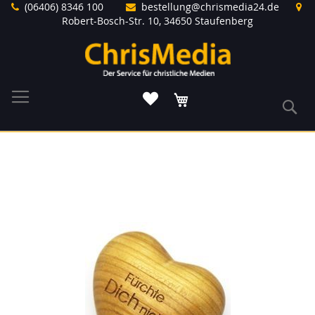
Direkt
(06406) 8346 100
bestellung@chrismedia24.de
zum
Robert-Bosch-Str. 10, 34650 Staufenberg
Inhalt
Warenkorb
S
Zum
Ende
der
Bildergalerie
springen