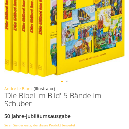
Zum
André le Blanc
(Illustrator)
'Die Bibel im Bild' 5 Bände im
Anfang
der
Schuber
Bildergalerie
springen
50 Jahre-Jubiläumsausgabe
Seien Sie der erste, der dieses Produkt bewertet