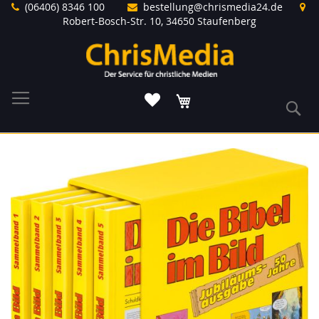
Direkt
(06406) 8346 100
bestellung@chrismedia24.de
zum
Robert-Bosch-Str. 10, 34650 Staufenberg
Inhalt
Warenkorb
S
Zum
Ende
der
Bildergalerie
springen