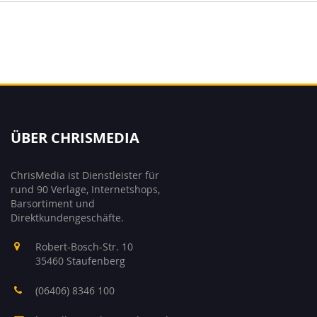
ÜBER CHRISMEDIA
ChrisMedia ist Dienstleister für
rund 90 Verlage, Internetshops,
Barsortiment und
Direktkundengeschäfte.
Robert-Bosch-Str. 10
35460 Staufenberg
(06406) 8346 100